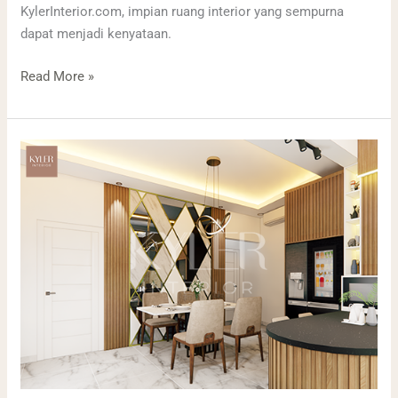
KylerInterior.com, impian ruang interior yang sempurna
dapat menjadi kenyataan.
Read More »
Jasa
Tukang
&
Desainer
Interior
Cafe,
Ruko,
Rumah
&
Kitchen
Set