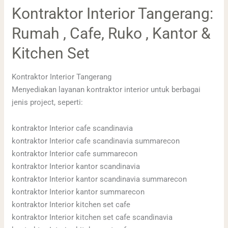
Kontraktor
Kontraktor Interior Tangerang:
Interior
Rumah , Cafe, Ruko , Kantor &
Tangerang:
Rumah
Kitchen Set
,
Cafe,
Kontraktor Interior Tangerang
Ruko
Menyediakan layanan kontraktor interior untuk berbagai
,
jenis project, seperti:
Kantor
&
kontraktor Interior cafe scandinavia
Kitchen
kontraktor Interior cafe scandinavia summarecon
Set
kontraktor Interior cafe summarecon
kontraktor Interior kantor scandinavia
kontraktor Interior kantor scandinavia summarecon
kontraktor Interior kantor summarecon
kontraktor Interior kitchen set cafe
kontraktor Interior kitchen set cafe scandinavia