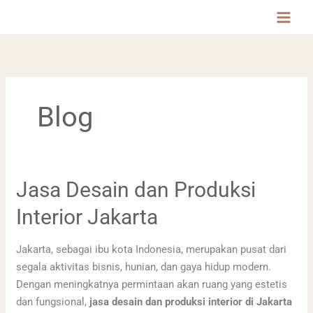
Lewati
MAI
ke
MEN
konten
Blog
Jasa
Jasa Desain dan Produksi
Desain
Interior Jakarta
dan
Produksi
Jakarta, sebagai ibu kota Indonesia, merupakan pusat dari
Interior
segala aktivitas bisnis, hunian, dan gaya hidup modern.
Jakarta
Dengan meningkatnya permintaan akan ruang yang estetis
dan fungsional,
jasa desain dan produksi interior di Jakarta