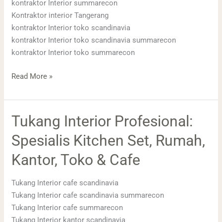
kontraktor Interior summarecon
Kontraktor interior Tangerang
kontraktor Interior toko scandinavia
kontraktor Interior toko scandinavia summarecon
kontraktor Interior toko summarecon
Read More »
Tukang
Tukang Interior Profesional:
Interior
Spesialis Kitchen Set, Rumah,
Profesional:
Spesialis
Kantor, Toko & Cafe
Kitchen
Set,
Tukang Interior cafe scandinavia
Rumah,
Tukang Interior cafe scandinavia summarecon
Kantor,
Tukang Interior cafe summarecon
Toko
Tukang Interior kantor scandinavia