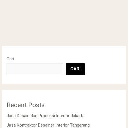
Cari
CARI
Recent Posts
Jasa Desain dan Produksi Interior Jakarta
Jasa Kontraktor Desainer Interior Tangerang