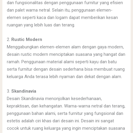
dan fungsionalitas dengan penggunaan furnitur yang efisien
dan palet warna netral. Selain itu, penggunaan elemen-
elemen seperti kaca dan logam dapat memberikan kesan
ruangan yang lebih luas dan terang.
2.
Rustic Modern
Menggabungkan elemen-elemen alam dengan gaya modern,
desain rustic modern menciptakan suasana yang hangat dan
ramah. Penggunaan material alami seperti kayu dan batu
serta furnitur dengan desain sederhana bisa membuat ruang
keluarga Anda terasa lebih nyaman dan dekat dengan alam.
3.
Skandinavia
Desain Skandinavia menonjolkan kesederhanaan,
kepraktisan, dan kehangatan. Warna-warna netral dan terang,
penggunaan bahan alami, serta furnitur yang fungsional dan
estetis adalah ciri khas dari desain ini. Desain ini sangat
cocok untuk ruang keluarga yang ingin menciptakan suasana