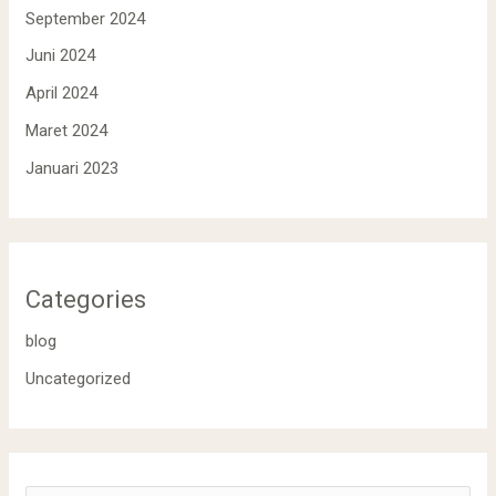
September 2024
Juni 2024
April 2024
Maret 2024
Januari 2023
Categories
blog
Uncategorized