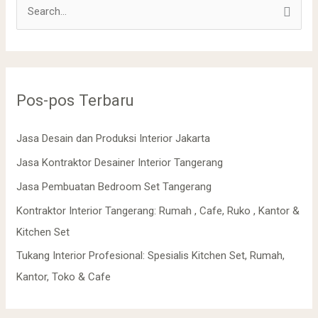
C
a
r
i
Pos-pos Terbaru
u
n
Jasa Desain dan Produksi Interior Jakarta
t
Jasa Kontraktor Desainer Interior Tangerang
u
k
Jasa Pembuatan Bedroom Set Tangerang
:
Kontraktor Interior Tangerang: Rumah , Cafe, Ruko , Kantor &
Kitchen Set
Tukang Interior Profesional: Spesialis Kitchen Set, Rumah,
Kantor, Toko & Cafe